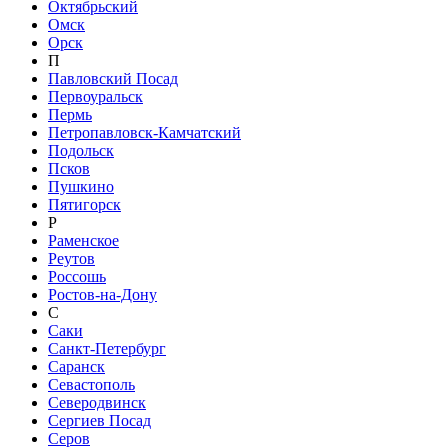
Октябрьский
Омск
Орск
П
Павловский Посад
Первоуральск
Пермь
Петропавловск-Камчатский
Подольск
Псков
Пушкино
Пятигорск
Р
Раменское
Реутов
Россошь
Ростов-на-Дону
С
Саки
Санкт-Петербург
Саранск
Севастополь
Северодвинск
Сергиев Посад
Серов