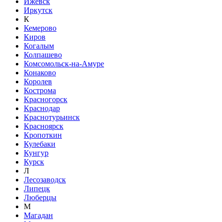
Ижевск
Иркутск
К
Кемерово
Киров
Когалым
Колпашево
Комсомольск-на-Амуре
Конаково
Королев
Кострома
Красногорск
Краснодар
Краснотурьинск
Красноярск
Кропоткин
Кулебаки
Кунгур
Курск
Л
Лесозаводск
Липецк
Люберцы
М
Магадан