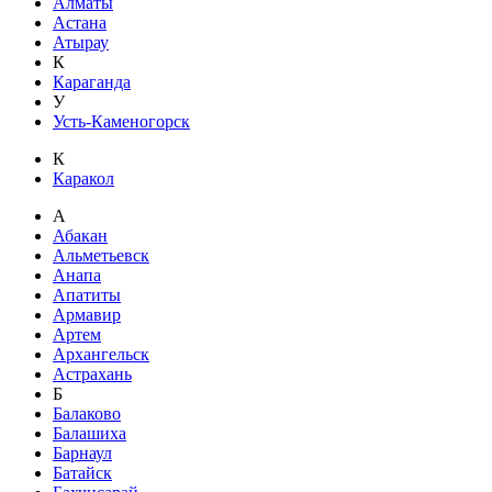
Алматы
Астана
Атырау
К
Караганда
У
Усть-Каменогорск
К
Каракол
А
Абакан
Альметьевск
Анапа
Апатиты
Армавир
Артем
Архангельск
Астрахань
Б
Балаково
Балашиха
Барнаул
Батайск