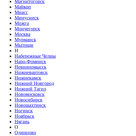
Магнитогорск
Майкоп
Миасс
Минусинск
Можга
Мончегорск
Москва
Мурманск
Мытищи
Н
Набережные Челны
Наро-Фоминск
Невинномысск
Нижневартовск
Нижнекамск
Нижний Новгород
Нижний Тагил
Новомосковск
Новосибирск
Новошахтинск
Ногинск
Ноябрьск
Нягань
О
Одинцово