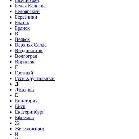
Бахчисарай
Белая Калитва
Белоярский
Березники
Братск
Брянск
В
Вельск
Верхняя Салда
Владивосток
Волгоград
Воронеж
Г
Грозный
Гусь-Хрустальный
Д
Дмитров
Е
Евпатория
Ейск
Екатеринбург
Ефремов
Ж
Железногорск
И