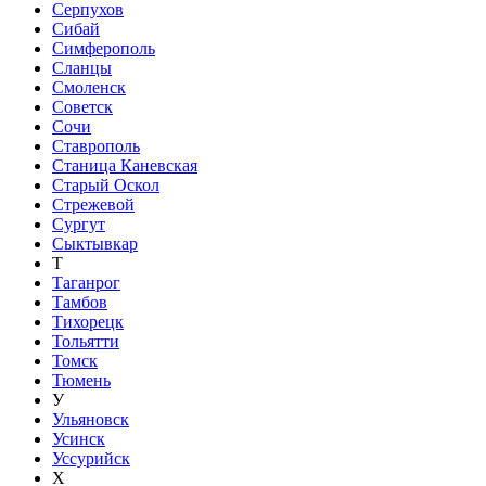
Серпухов
Сибай
Симферополь
Сланцы
Смоленск
Советск
Сочи
Ставрополь
Станица Каневская
Старый Оскол
Стрежевой
Сургут
Сыктывкар
Т
Таганрог
Тамбов
Тихорецк
Тольятти
Томск
Тюмень
У
Ульяновск
Усинск
Уссурийск
Х