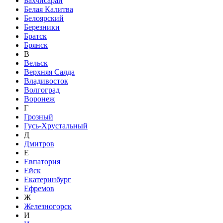
Бахчисарай
Белая Калитва
Белоярский
Березники
Братск
Брянск
В
Вельск
Верхняя Салда
Владивосток
Волгоград
Воронеж
Г
Грозный
Гусь-Хрустальный
Д
Дмитров
Е
Евпатория
Ейск
Екатеринбург
Ефремов
Ж
Железногорск
И