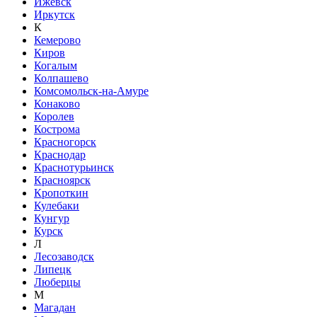
Ижевск
Иркутск
К
Кемерово
Киров
Когалым
Колпашево
Комсомольск-на-Амуре
Конаково
Королев
Кострома
Красногорск
Краснодар
Краснотурьинск
Красноярск
Кропоткин
Кулебаки
Кунгур
Курск
Л
Лесозаводск
Липецк
Люберцы
М
Магадан