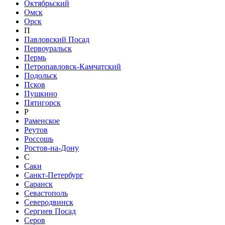
Октябрьский
Омск
Орск
П
Павловский Посад
Первоуральск
Пермь
Петропавловск-Камчатский
Подольск
Псков
Пушкино
Пятигорск
Р
Раменское
Реутов
Россошь
Ростов-на-Дону
С
Саки
Санкт-Петербург
Саранск
Севастополь
Северодвинск
Сергиев Посад
Серов