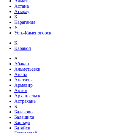
Алматы
Астана
Атырау
К
Караганда
У
Усть-Каменогорск
К
Каракол
А
Абакан
Альметьевск
Анапа
Апатиты
Армавир
Артем
Архангельск
Астрахань
Б
Балаково
Балашиха
Барнаул
Батайск