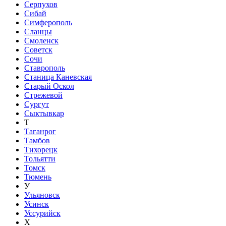
Серпухов
Сибай
Симферополь
Сланцы
Смоленск
Советск
Сочи
Ставрополь
Станица Каневская
Старый Оскол
Стрежевой
Сургут
Сыктывкар
Т
Таганрог
Тамбов
Тихорецк
Тольятти
Томск
Тюмень
У
Ульяновск
Усинск
Уссурийск
Х