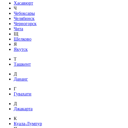
Хасавюрт
Ч
Чебоксары
Челябинск
Черногорск
Чита
Щ
Щелково
Я
Якутск
Т
Ташкент
Д
Дананг
Г
Гувахати
Д
Джакарта
К
Куала-Лумпур