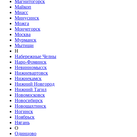
Магнитогорск
Майкоп
Миасс
Минусинск
Можга
Мончегорск
Москва
Мурманск
Мытищи
Н
Набережные Челны
Наро-Фоминск
Невинномысск
Нижневартовск
Нижнекамск
Нижний Новгород
Нижний Тагил
Новомосковск
Новосибирск
Новошахтинск
Ногинск
Ноябрьск
Нягань
О
Одинцово