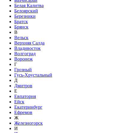
Бахчисарай
Белая Калитва
Белоярский
Березники
Братск
Брянск
В
Вельск
Верхняя Салда
Владивосток
Волгоград
Воронеж
Г
Грозный
Гусь-Хрустальный
Д
Дмитров
Е
Евпатория
Ейск
Екатеринбург
Ефремов
Ж
Железногорск
И