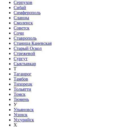
Серпухов
Сибай
Симферополь
Сланцы
Смоленск
Советск
Сочи
Ставрополь
Станица Каневская
Старый Оскол
Стрежевой
Сургут
Сыктывкар
Т
Таганрог
Тамбов
Тихорецк
Тольятти
Томск
Тюмень
У
Ульяновск
Усинск
Уссурийск
Х