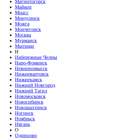
Магнитогорск
Майкоп
Миасс
Минусинск
Можга
Мончегорск
Москва
Мурманск
Мытищи
Н
Набережные Челны
Наро-Фоминск
Невинномысск
Нижневартовск
Нижнекамск
Нижний Новгород
Нижний Тагил
Новомосковск
Новосибирск
Новошахтинск
Ногинск
Ноябрьск
Нягань
О
Одинцово