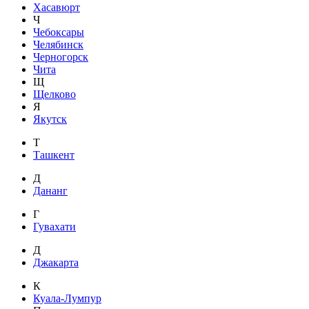
Хасавюрт
Ч
Чебоксары
Челябинск
Черногорск
Чита
Щ
Щелково
Я
Якутск
Т
Ташкент
Д
Дананг
Г
Гувахати
Д
Джакарта
К
Куала-Лумпур