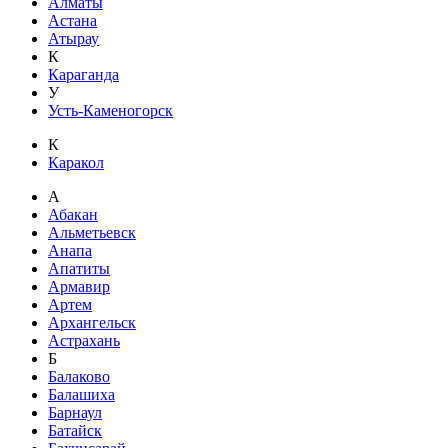
Алматы
Астана
Атырау
К
Караганда
У
Усть-Каменогорск
К
Каракол
А
Абакан
Альметьевск
Анапа
Апатиты
Армавир
Артем
Архангельск
Астрахань
Б
Балаково
Балашиха
Барнаул
Батайск