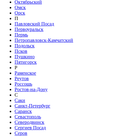
Октябрьский
Омск
Орск
П
Павловский Посад
Первоуральск
Пермь
Петропавловск-Камчатский
Подольск
Псков
Пушкино
Пятигорск
Р
Раменское
Реутов
Россошь
Ростов-на-Дону
С
Саки
Санкт-Петербург
Саранск
Севастополь
Северодвинск
Сергиев Посад
Серов