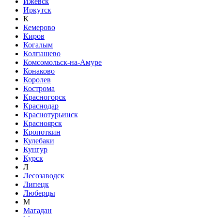
Ижевск
Иркутск
К
Кемерово
Киров
Когалым
Колпашево
Комсомольск-на-Амуре
Конаково
Королев
Кострома
Красногорск
Краснодар
Краснотурьинск
Красноярск
Кропоткин
Кулебаки
Кунгур
Курск
Л
Лесозаводск
Липецк
Люберцы
М
Магадан