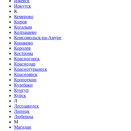
Ижевск
Иркутск
К
Кемерово
Киров
Когалым
Колпашево
Комсомольск-на-Амуре
Конаково
Королев
Кострома
Красногорск
Краснодар
Краснотурьинск
Красноярск
Кропоткин
Кулебаки
Кунгур
Курск
Л
Лесозаводск
Липецк
Люберцы
М
Магадан