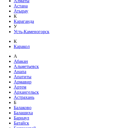
Алматы
Астана
Атырау
К
Караганда
У
Усть-Каменогорск
К
Каракол
А
Абакан
Альметьевск
Анапа
Апатиты
Армавир
Артем
Архангельск
Астрахань
Б
Балаково
Балашиха
Барнаул
Батайск