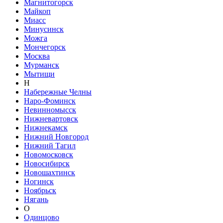
Магнитогорск
Майкоп
Миасс
Минусинск
Можга
Мончегорск
Москва
Мурманск
Мытищи
Н
Набережные Челны
Наро-Фоминск
Невинномысск
Нижневартовск
Нижнекамск
Нижний Новгород
Нижний Тагил
Новомосковск
Новосибирск
Новошахтинск
Ногинск
Ноябрьск
Нягань
О
Одинцово