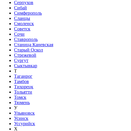
Серпухов
Сибай
Симферополь
Сланцы
Смоленск
Советск
Сочи
Ставрополь
Станица Каневская
Старый Оскол
Стрежевой
Сургут
Сыктывкар
Т
Таганрог
Тамбов
Тихорецк
Тольятти
Томск
Тюмень
У
Ульяновск
Усинск
Уссурийск
Х