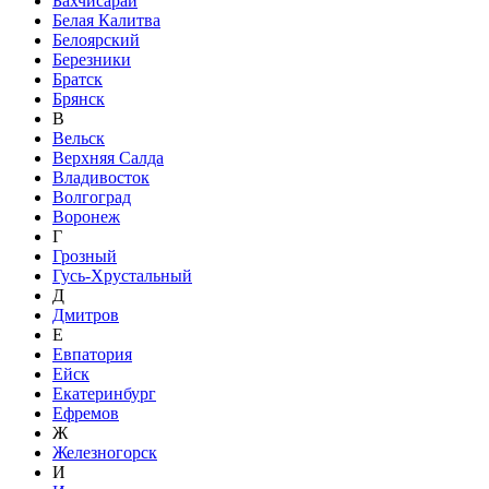
Бахчисарай
Белая Калитва
Белоярский
Березники
Братск
Брянск
В
Вельск
Верхняя Салда
Владивосток
Волгоград
Воронеж
Г
Грозный
Гусь-Хрустальный
Д
Дмитров
Е
Евпатория
Ейск
Екатеринбург
Ефремов
Ж
Железногорск
И