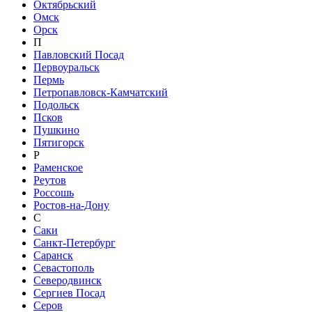
Октябрьский
Омск
Орск
П
Павловский Посад
Первоуральск
Пермь
Петропавловск-Камчатский
Подольск
Псков
Пушкино
Пятигорск
Р
Раменское
Реутов
Россошь
Ростов-на-Дону
С
Саки
Санкт-Петербург
Саранск
Севастополь
Северодвинск
Сергиев Посад
Серов