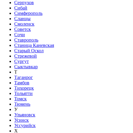
Серпухов
Сибай
Симферополь
Сланцы
Смоленск
Советск
Сочи
Ставрополь
Станица Каневская
Старый Оскол
Стрежевой
Сургут
Сыктывкар
Т
Таганрог
Тамбов
Тихорецк
Тольятти
Томск
Тюмень
У
Ульяновск
Усинск
Уссурийск
Х