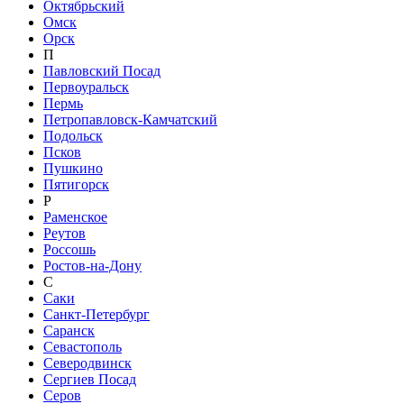
Октябрьский
Омск
Орск
П
Павловский Посад
Первоуральск
Пермь
Петропавловск-Камчатский
Подольск
Псков
Пушкино
Пятигорск
Р
Раменское
Реутов
Россошь
Ростов-на-Дону
С
Саки
Санкт-Петербург
Саранск
Севастополь
Северодвинск
Сергиев Посад
Серов