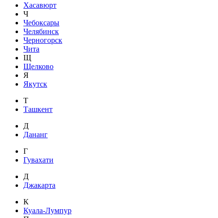
Хасавюрт
Ч
Чебоксары
Челябинск
Черногорск
Чита
Щ
Щелково
Я
Якутск
Т
Ташкент
Д
Дананг
Г
Гувахати
Д
Джакарта
К
Куала-Лумпур