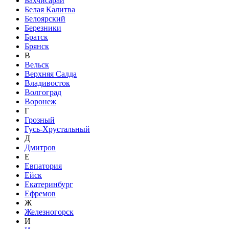
Бахчисарай
Белая Калитва
Белоярский
Березники
Братск
Брянск
В
Вельск
Верхняя Салда
Владивосток
Волгоград
Воронеж
Г
Грозный
Гусь-Хрустальный
Д
Дмитров
Е
Евпатория
Ейск
Екатеринбург
Ефремов
Ж
Железногорск
И