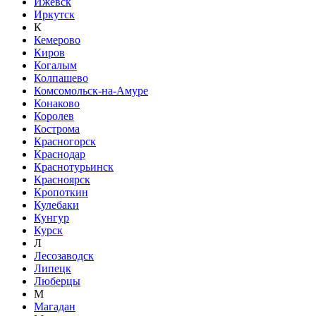
Ижевск
Иркутск
К
Кемерово
Киров
Когалым
Колпашево
Комсомольск-на-Амуре
Конаково
Королев
Кострома
Красногорск
Краснодар
Краснотурьинск
Красноярск
Кропоткин
Кулебаки
Кунгур
Курск
Л
Лесозаводск
Липецк
Люберцы
М
Магадан