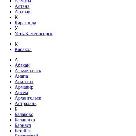
Алматы
Астана
Атырау
К
Караганда
У
Усть-Каменогорск
К
Каракол
А
Абакан
Альметьевск
Анапа
Апатиты
Армавир
Артем
Архангельск
Астрахань
Б
Балаково
Балашиха
Барнаул
Батайск