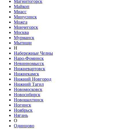
Магнитогорск
Майкоп
Миасс
Минусинск
Можга
Мончегорск
Москва
Мурманск
Мытищи
Н
Набережные Челны
Наро-Фоминск
Невинномысск
Нижневартовск
Нижнекамск
Нижний Новгород
Нижний Тагил
Новомосковск
Новосибирск
Новошахтинск
Ногинск
Ноябрьск
Нягань
О
Одинцово